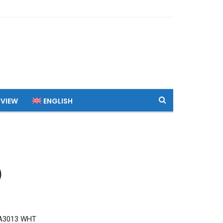
 VIEW
ENGLISH
)
 A3013 WHT