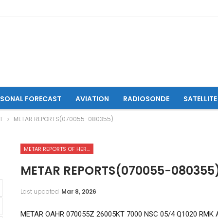
ASONAL FORECAST
AVIATION
RADIOSONDE
SATELLITE
T
METAR REPORTS(070055-080355)
METAR REPORTS OF HERAT INTERNATIONAL AIRPORT
METAR REPORTS(070055-080355
Last updated
Mar 8, 2026
METAR OAHR 070055Z 26005KT 7000 NSC 05/4 Q1020 RMK