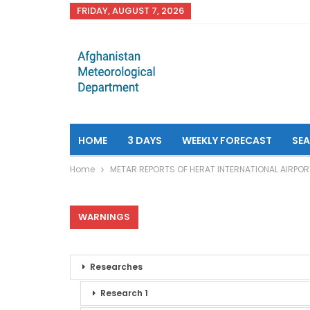
FRIDAY, AUGUST 7, 2026
HOME
3 DAYS
WEEKLY FORECAST
SE
Home
METAR REPORTS OF HERAT INTERNATIONAL AIRPOR
WARNINGS
Researches
Research 1