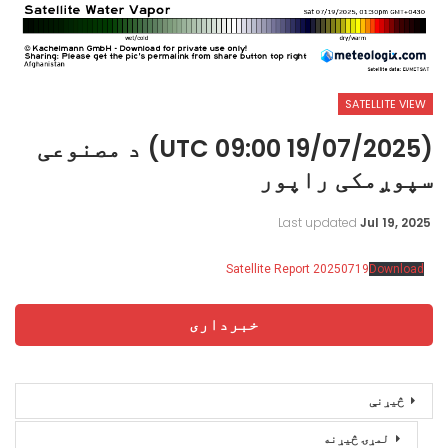
SATELLITE VIEW
(19/07/2025 09:00 UTC) د مصنوعی
سپوږمکی راپور
Last updated
Jul 19, 2025
Satellite Report 20250719
Download
خبرداری
څیړنې
لمړۍ څیړنه