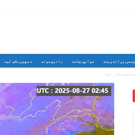
وسمی وړاندوینه
هوايي چلند
رادیوسونډ
د سپوږمکۍ لید