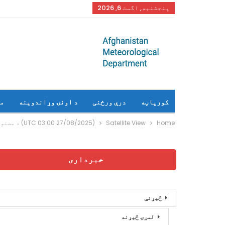
پنجشنبه, اگست 6, 2026
کورپاڼه
درې ورځنی
د اونۍ وړاندوینه
م
Home
Satellite View
(27/08/2025 03:00 UTC) د مصنوعی سپوږمکی راپور
خبرداری
څیړنې
لمړۍ څیړنه