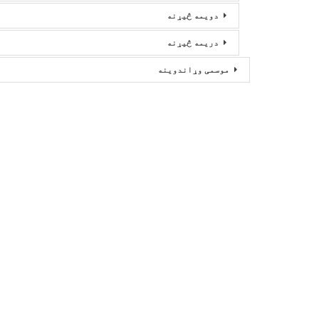
دویمه څیړنه
دریمه څیړنه
موسمی وړاندوینه