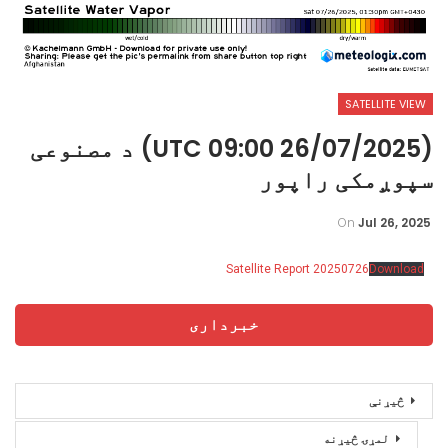
SATELLITE VIEW
(26/07/2025 09:00 UTC) د مصنوعی
سپوږمکی راپور
On
Jul 26, 2025
Satellite Report 20250726
Download
خبرداری
څیړنې
لمړۍ څیړنه