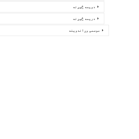
دویمه څیړنه
دریمه څیړنه
موسمی وړاندوینه