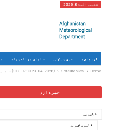
شنبه, اگست 8, 2026
کورپاڼه
درې ورځنی
د اونۍ وړاندوینه
م
Home
Satellite View
(23-04-2026 07:30 UTC) د مصنوعی سپوږمکی راپور
خبرداری
څیړنې
لمړۍ څیړنه