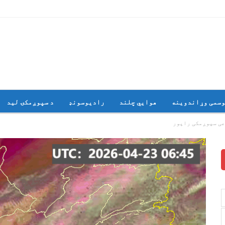
وسمی وړاندوینه
هوايي چلند
رادیوسونډ
د سپوږمکۍ لید