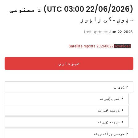
(22/06/2026 03:00 UTC) د مصنوعی
سپوږمکی راپور
Last updated
Jun 22, 2026
Satellite reports 20260622
Download
خبرداری
څیړنې
لمړۍ څیړنه
دویمه څیړنه
دریمه څیړنه
موسمی وړاندوینه