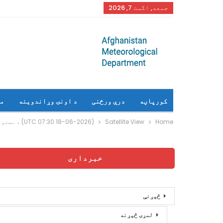
جمعه, اگست 7, 2026
کورپاڼه
درې ورځنی
د اونۍ وړاندوینه
م
Home
Satellite View
(18-06-2026 07:30 UTC) د مصنوعی سپوږمکی راپور
خبرداری
څیړنې
لمړۍ څیړنه