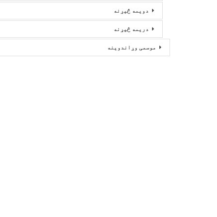
دویمه څیړنه
دریمه څیړنه
موسمی وړاندوینه