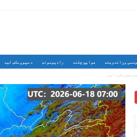
وسمی وړاندوینه
هوايي چلند
رادیوسونډ
د سپوږمکۍ لید