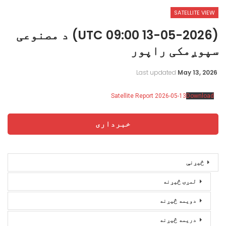
SATELLITE VIEW
(13-05-2026 09:00 UTC) د مصنوعی
سپوږمکی راپور
Last updated
May 13, 2026
Satellite Report 2026-05-13
Download
خبرداری
څیړنې
لمړۍ څیړنه
دویمه څیړنه
دریمه څیړنه