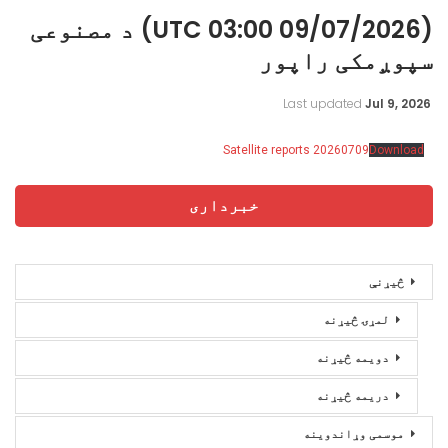
(09/07/2026 03:00 UTC) د مصنوعی
سپوږمکی راپور
Last updated
Jul 9, 2026
Satellite reports 20260709
Download
خبرداری
څیړنې
لمړۍ څیړنه
دویمه څیړنه
دریمه څیړنه
موسمی وړاندوینه