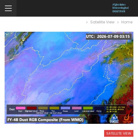
Satellite View
Home
SATELLITE VIEW