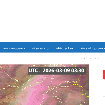
وسمی وړاندوینه
هوايي چلند
رادیوسونډ
د سپوږمکۍ لید