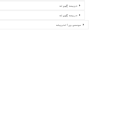
دویمه څیړنه
دریمه څیړنه
موسمی وړاندوینه