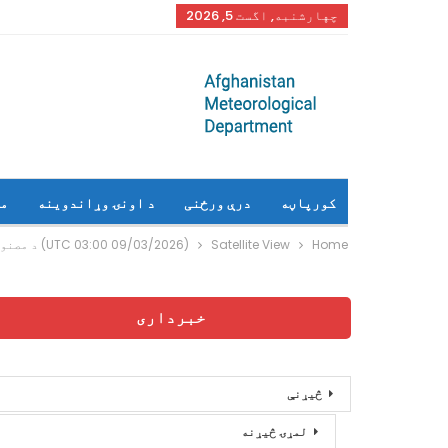
چهارشنبه, اگست 5, 2026
کورپاڼه
درې ورځنی
د اونۍ وړاندوینه
م
Home
Satellite View
(09/03/2026 03:00 UTC) د مصنوعی سپوږمکی راپور
خبرداری
څیړنې
لمړۍ څیړنه