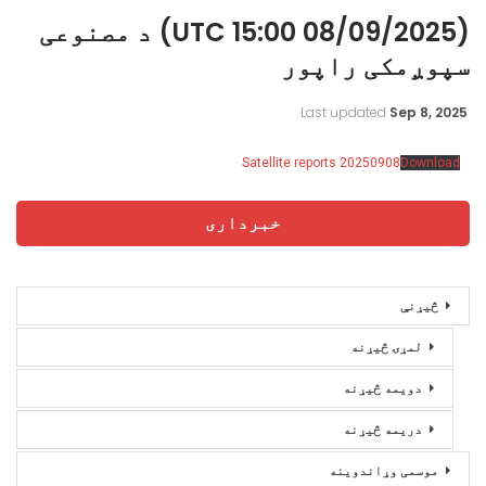
(08/09/2025 15:00 UTC) د مصنوعی
سپوږمکی راپور
Last updated
Sep 8, 2025
Satellite reports 20250908
Download
خبرداری
څیړنې
لمړۍ څیړنه
دویمه څیړنه
دریمه څیړنه
موسمی وړاندوینه