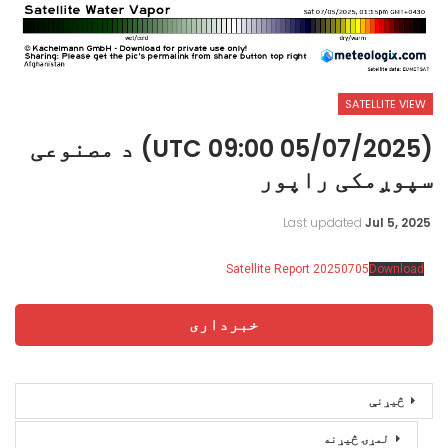
SATELLITE VIEW
(05/07/2025 09:00 UTC) د مصنوعی
سپوږمکی راپور
Last updated
Jul 5, 2025
Satellite Report 20250705
Download
خبرداری
څیړنې
لمړۍ څیړنه