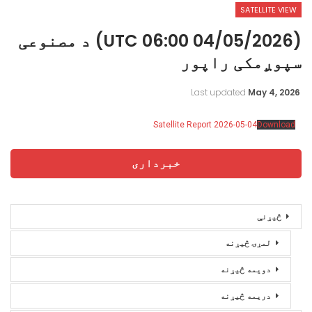
SATELLITE VIEW
(04/05/2026 06:00 UTC) د مصنوعی
سپوږمکی راپور
Last updated
May 4, 2026
Satellite Report 2026-05-04
Download
خبرداری
څیړنې
لمړۍ څیړنه
دویمه څیړنه
دریمه څیړنه