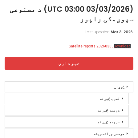
(03/03/2026 03:00 UTC) د مصنوعی
سپوږمکی راپور
Last updated
Mar 3, 2026
Satellite reports 20260303
Download
خبرداری
څیړنې
لمړۍ څیړنه
دویمه څیړنه
دریمه څیړنه
موسمی وړاندوینه