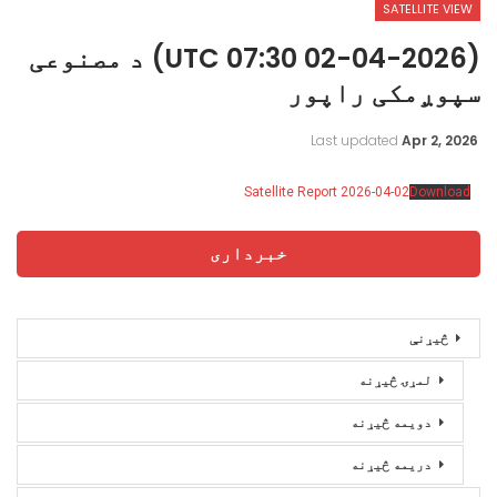
SATELLITE VIEW
(02-04-2026 07:30 UTC) د مصنوعی
سپوږمکی راپور
Last updated
Apr 2, 2026
Satellite Report 2026-04-02
Download
خبرداری
څیړنې
لمړۍ څیړنه
دویمه څیړنه
دریمه څیړنه