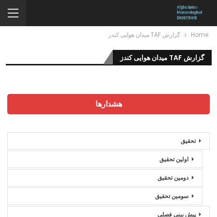
Home
گزارش TAF میدان هوایی کندز
گزارش TAF میدان هوایی کندز
هشدارها
تحقیق
اولین تحقیق
دومین تحقیق
سومین تحقیق
پیش بینی فصلی