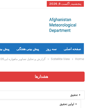
پنجشنبه, آگست 6, 2026
صفحه اصلی
سه روز
پیش بینی هفتگی
پیش بی
Home
Satellite View
گزارش و تحلیل تصاویر ماهواره ایی2026-04-25ساعت جهانی 09:00
هشدارها
تحقیق
اولین تحقیق