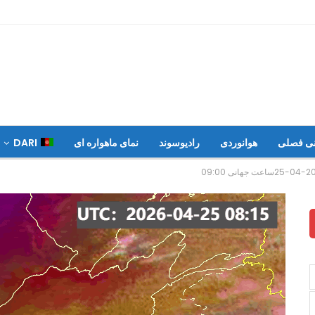
نی فصلی
هوانوردی
رادیوسوند
نمای ماهواره ای
DARI