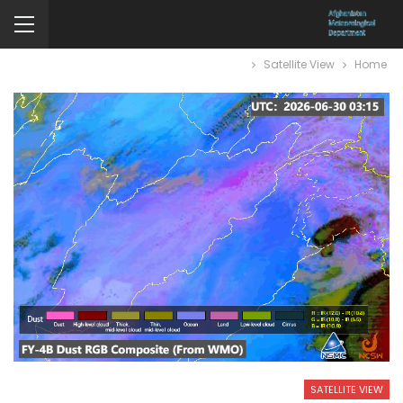
Satellite View
Home
SATELLITE VIEW