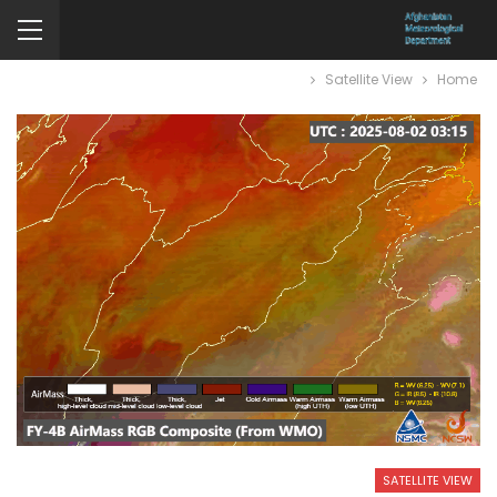
Satellite View
Home
SATELLITE VIEW