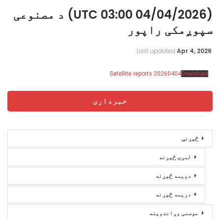
(04/04/2026 03:00 UTC) د مصنوعی
سپوږمکی راپور
Last updated
Apr 4, 2026
Satellite reports 20260404
Download
خبرداری
څیړنې
لمړۍ څیړنه
دویمه څیړنه
دریمه څیړنه
موسمی وړاندوینه