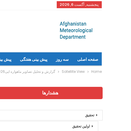
پنجشنبه, آگست 6, 2026
صفحه اصلی
سه روز
پیش بینی هفتگی
پیش بی
Home
Satellite View
گزارش و تحلیل تصاویر ماهواره ایی2026-03-05 ساعت جهانی 08:30
هشدارها
تحقیق
اولین تحقیق